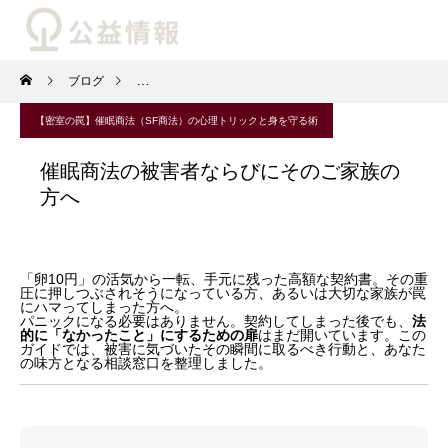
ブログ
【密室の罠】催眠商法（SF商法）の心理トリックと身を
【密室の罠】催眠商法（SF商法）の心理トリックと身を守る術
催眠商法の被害者ならびにそのご家族の
方へ
「卵10円」の活気から一転、手元に残った高額な契約書。その重
圧に押しつぶされそうになっている方、あるいは大切な家族が罠
にハマってしまった方へ。
パニックになる必要はありません。契約してしまった後でも、
法
的に「なかったこと」にするための扉
はまだ開いています。この
ガイドでは、被害に気づいたその瞬間に取るべき行動と、あなた
の味方となる相談窓口を整理しました。