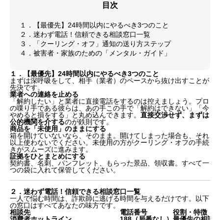
目次
１．【最優先】24時間以内にやるべき3つのこと
２．迷わず電話！信頼できる相談窓口一覧
３．「クーリング・オフ」通知の送り方ステップ
４．被害者・家族のための「メンタル・ガイド」
１．【最優先】24時間以内にやるべき3つのこと
まずは深呼吸をして、相手（業者）のペースから抜け出すことが
先決です。
業者への連絡を止める
「解約したい」と業者に直接電話をするのは控えましょう。プロ
の喋り手である彼らは、あの手この手で「解約はできない」「今
やめると損をする」と丸め込んできます。
直接交渉せず、まずは
公的機関を介する
のが鉄則です。
商品を「未使用」のままにする
箱を開けていないなら、そのまま。開けてしまった場合も、それ
以上使わないでください。未使用の方がクーリング・オフの手続
きがスムーズに進みます。
証拠をひとまとめにする
契約書、名刺、パンフレット、もらった景品、領収書。すべて一
つの袋に入れて保管してください。
２．迷わず電話！信頼できる相談窓口一覧
一人で悩む時間は、詐欺師に逃げる時間を与えるだけです。以下
の窓口はすべてあなたの味方です。
相談先
電話番号
役割・特徴
消費者ホットライン
188（局番なし）
最優先の相談