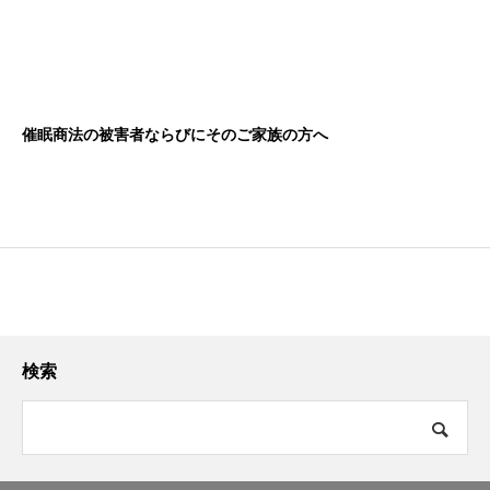
催眠商法の被害者ならびにそのご家族の方へ
検索
10. 【総括】「断る勇気」より「近づかない知恵」：地域で守る