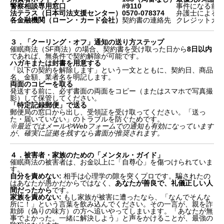
警察相談専用窓口
#9110
事件になる前
法テラス（日本司法支援センター）
0570-078374
弁護士による
各金融機関（ローン・カード会社）
契約書の連絡先
クレジットカ
３．「クーリング・オフ」通知の送り方ステップ
催眠商法（SF商法）の場合、契約書を受け取った日から
8日以内
であれば、無条件で契約解除が可能です。
ハガキまたは封書を用意する
「以下の契約を解除します」という一文とともに、契約日、商品
名、金額、業者名を明記します。
両面のコピーを取る
発送する前に、必ず書面の両面をコピー（またはスマホで写真撮
影）して保管してください。
「特定記録郵便」で送る
郵便局の窓口から出し、受領証を受け取ってください。「送っ
た・届いていない」のトラブルを防ぐためです。
※最近ではメールやWebフォームでの通知も有効になっています
が、確実に証拠を残すなら書面が推奨されます。
４．被害者・家族のための「メンタル・ガイド」
催眠商法の被害者は、お金以上に「自尊心」を傷つけられていま
す。
自分を責めない:
相手は心理学の隙を突くプロです。騙されたの
はあなたが愚かだからではなく、
あなたが善良で、礼儀正しい人
間だったから
です。
家族を責めない:
もし家族が被害に遭ったなら、「なんでそんな
１．【最優先】24時間以内にやるべき3つのこと
所に！」という言葉を飲み込んでください。その一言が、親を詐
２．迷わず電話！信頼できる相談窓口一覧
欺師（偽りの味方）の方へ追いやってしまいます。「あなたが無
３．「クーリング・オフ」通知の送り方ステップ
事でよかった。一緒に解決しよう」と声をかけることが、最強の