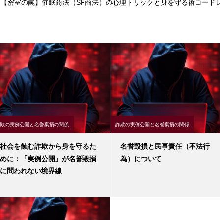
【密室の罠】催眠商法（SF商法）の心理トリックと身を守る術
コード
欺の実例公開と名誉棄損の関係
詐欺の実例公開と名誉棄損の関係
社会を蝕む詐欺から身を守るた
名誉毀損と民事責任（不法行
めに：「実例公開」が名誉毀損
為）について
に問われない境界線