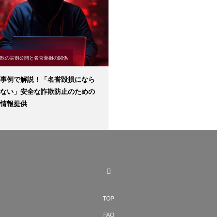
欺の実例公開と名誉棄損の関係
事例で解説！「名誉毀損になら
ない」安全な詐欺防止のための
情報提供
TOP
FAQ