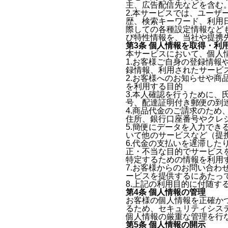
主、広告配信先などを含む
2.本サービスでは、ユー
歴、検索キーワード、利用
際しての各種設定情報など
び特性情報を、当社や提携
第3条 個人情報を取得・利
本サービスにおいて、個人
1.お客様ご自身の登録情
録情報、利用されたサービ
2.お客様へのお知らせや
を利用する目的
3.本人確認を行うために
号、配達証明付き郵便の到
4.商品代金のご請求のた
住所、銀行口座番号やクレ
5.簡便にデータを入力で
いて他のサービスなど（提
6.代金の支払いを遅滞し
正・不当な目的でサービス
特定するための情報を利用
7.お客様からのお問い合
ービスを提供するにあたっ
8.上記の利用目的に付随す
第4条 個人情報の管理
お客様の個人情報を正確か
るため、セキュリティシス
個人情報の厳重な管理を行
第5条 個人情報の開示