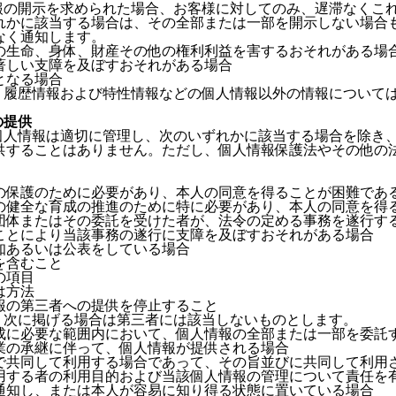
情報の開示を求められた場合、お客様に対してのみ、遅滞なくこ
れかに該当する場合は、その全部または一部を開示しない場合
なく通知します。
の生命、身体、財産その他の権利利益を害するおそれがある場
著しい支障を及ぼすおそれがある場合
となる場合
ず、履歴情報および特性情報などの個人情報以外の情報について
の提供
た個人情報は適切に管理し、次のいずれかに該当する場合を除き
供することはありません。ただし、個人情報保護法やその他の
の保護のために必要があり、本人の同意を得ることが困難であ
の健全な育成の推進のために特に必要があり、本人の同意を得
団体またはその委託を受けた者が、法令の定める事務を遂行す
ことにより当該事務の遂行に支障を及ぼすおそれがある場合
知あるいは公表をしている場合
を含むこと
の項目
は方法
報の第三者への提供を停止すること
ず，次に掲げる場合は第三者には該当しないものとします。
成に必要な範囲内において、個人情報の全部または一部を委託
業の承継に伴って、個人情報が提供される場合
で共同して利用する場合であって、その旨並びに共同して利用
用する者の利用目的および当該個人情報の管理について責任を
通知し、または本人が容易に知り得る状態に置いている場合