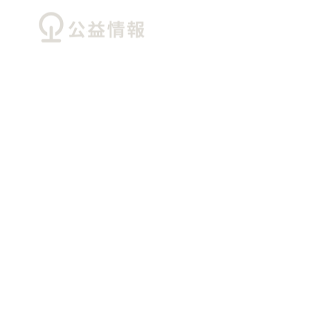
TOP
詐欺に遭わな