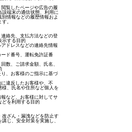
、閲覧したページや広告の履
当該端末の通信状態、利用に
識別情報などの履歴情報およ
ます。
、連絡先、支払方法などの登
表示する目的
ルアドレスなどの連絡先情報
カード番号、運転免許証番
、回数、ご請求金額、氏名、
的
たり、お客様のご指示に基づ
約に違反したお客様や、不
態様、氏名や住所など個人を
情報など、お客様に対してサ
などを利用する目的
・改ざん・漏洩などを防止す
を講じ、安全対策を実施し、