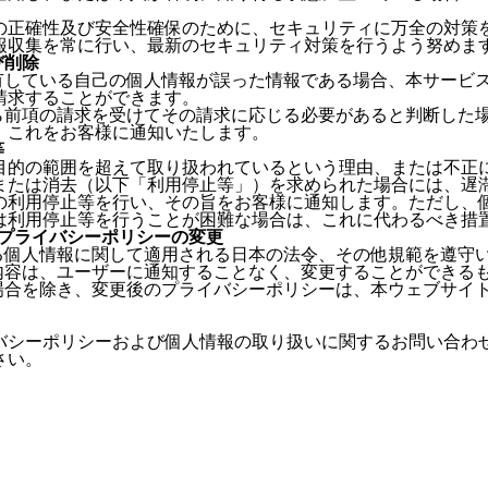
の正確性及び安全性確保のために、セキュリティに万全の対策
報収集を常に行い、最新のセキュリティ対策を行うよう努めま
び削除
保有している自己の個人情報が誤った情報である場合、本サービ
請求することができます。
から前項の請求を受けてその請求に応じる必要があると判断した
、これをお客様に通知いたします。
等
目的の範囲を超えて取り扱われているという理由、または不正
または消去（以下「利用停止等」）を求められた場合には、遅
の利用停止等を行い、その旨をお客様に通知します。ただし、
は利用停止等を行うことが困難な場合は、これに代わるべき措
とプライバシーポリシーの変更
する個人情報に関して適用される日本の法令、その他規範を遵守
の内容は、ユーザーに通知することなく、変更することができる
る場合を除き、変更後のプライバシーポリシーは、本ウェブサイ
バシーポリシーおよび個人情報の取り扱いに関するお問い合わ
さい。