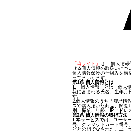
「当サイト」
は、 個人情
ける個人情報の取扱いにつ
個人情報保護の仕組みを構
ってまいります。
第1条 個人情報とは
1.「個人情報」とは，個
報に含まれる氏名、生年月
す。
2.個人情報のうち「履歴
スや購入頂いた商品、閲覧
別、職業、年齢、IPアド
第2条 個人情報の取得方法
1.本サービスでは、ユー
号、クレジットカード番号
どとの間でなされた、ユー