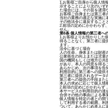
1.お客様ご自身から個人
示することにより次のいず
た場合には、その旨を遅滞
お客様ご自身または第三者
当社の業務の適正な実施に
その他法令に違反すること
2.前項の定めにかかわら
せん。
第6条 個人情報の第三者へ
1.お客様よりお預かりし
得ることなく、第三者に提
ます。
法令に基づく場合
人の生命、身体または財産
公衆衛生の向上または児童
国の機関もしくは地方公共
があり、本人の同意を得る
あらかじめ、次の事項を告
利用目的に第三者への提供
第三者に提供されるデータ
第三者への提供の手段また
本人の求めに応じて個人情
2.前項の定めにかかわら
本サービスが利用目的の達
合併その他の事由による事
個人情報を特定の者との間
して利用する者の範囲、利
ついて、あらかじめ本人に