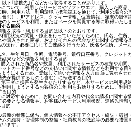
。以下｢提携先｣）などから取得することがあります。
ザーについて、利用したサービスやソフトウエア、購入した商品
日時、利用方法、利用環境（携帯端末を通じてご利用の場合の
も含む）、IPアドレス、クッキー情報、位置情報、端末の個体
先のサービスを利用、またはページを閲覧する際に取得いたし
用する目的
情報を取得・利用する目的は以下のとおりです。
報や利用状況の閲覧・修正を行っていただくために、氏名、住所
スや購入された商品、およびそれらの代金などに関する情報を
商品の送付、必要に応じてご連絡を行うため、氏名や住所、メー
、氏名、生年月日、住所、電話番号、銀行口座番号、クレジット
達結果などの情報を利用する目的
め、購入された商品名や数量、利用されたサービスの種類や期間
ジットカード番号などの支払いに関する情報などを利用する目
きるようにするため、登録して頂いた情報を入力画面に表示させ
携先が提供するものも含む）に転送する目的
たり第三者に損害を発生させたりするなど、本サービスの利用規
を利用しようとするお客様のご利用をお断りするために、利用
する目的
わせに対応するために、お問い合わせ内容や代金の請求に関する
て必要となる情報や、お客様のサービス利用状況、連絡先情報
る目的
つ最新の状態に保ち、個人情報への不正アクセス・紛失・破損
テムの維持・管理体制の整備・社員教育の徹底等の必要な措置
ないます。