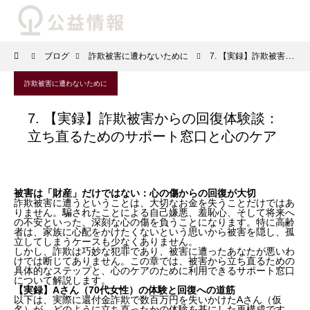
ブログ
詐欺被害に遭わないために
7. 【実録】詐欺被害からの回復体験談：立ち直るためのサポート窓口と心のケア
詐欺被害に遭わないために
7. 【実録】詐欺被害からの回復体験談：
立ち直るためのサポート窓口と心のケア
被害は「財産」だけではない：心の傷からの回復が大切
詐欺被害に遭うということは、大切なお金を失うことだけではあ
りません。騙されたことによる自己嫌悪、羞恥心、そして将来へ
の不安といった、深刻な心の傷を負うことになります。特に高齢
者は、家族に心配をかけたくないという思いから被害を隠し、孤
立してしまうケースも少なくありません。
しかし、詐欺は巧妙な犯罪であり、被害に遭ったあなたが悪いわ
けでは断じてありません。この章では、被害から立ち直るための
具体的なステップと、心のケアのために利用できるサポート窓口
について解説します。
【実録】Aさん（70代女性）の体験と回復への道筋
以下は、実際に還付金詐欺で数百万円を失いかけたAさん（仮
名）が、どのように立ち直ったかの体験を基にした再構成です。