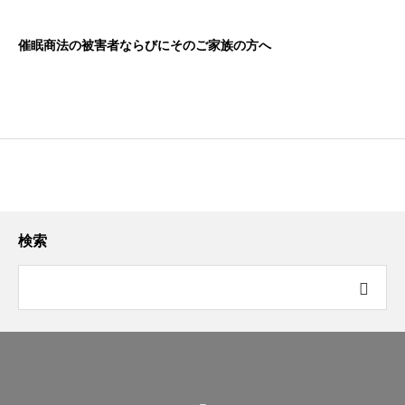
催眠商法の被害者ならびにそのご家族の方へ
検索
10. 【総括】「断る勇気」より「近づかない知恵」：地域で守る
高齢者の資産