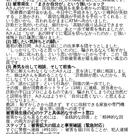
(1) 被害発生：「まさか自分が」という強いショック
Aさんのケースは、区役所の職員を名乗る者からの電話でした。
「医療費の還付金がある。今日中に手続きをしないと権利が失効
する」と急かされ、「親切な職員が手続きを手伝ってくれる」と
いう思いから、言われるがままにATMへ向かいました。
詐欺だと気付いたのは、銀行から「高額の振り込みはできませ
ん」と止められたときでした。あと一歩で被害を免れましたが、
Aさんは「なぜ、あの時すぐに電話を切らなかったのか」と強い
後悔と自己嫌悪に陥りました。
(2) 隠したい気持ちとの闘い
最初の数日間、Aさんは娘にこの出来事を隠そうとしました。
「しっかりしていると思っていたのに、騙されるなんて恥ずかし
い」「娘に叱られる」という思いが強かったからです。この「隠
したい」という心理こそが、詐欺被害者が最も陥りやすい孤立の
罠です。
(3) 勇気を出して相談、そして前進へ
不安に耐えられなくなったAさんは、意を決して娘に相談しまし
た。娘はAさんを責めることなく、「詐欺師が悪いんだから、気
にしなくていいよ」と励ましました。
この「誰かに話す」という行為が、回復の第一歩でした。
その後、娘が消費者ホットライン（188）に連絡。担当者から、
詐欺の手口はプロによるものであり、騙されてしまうのは当然だ
と説明を受け、Aさんはようやく「自分は悪くない」と思えるよ
うになりました。
教訓： 恥ずかしさから隠さず、すぐに信頼できる家族や専門機
関に話すことが、最も早い回復への道です。
被害発生後の心のケアと具体的なサポート窓口
被害から立ち直るためには、「金銭的な回復」と「精神的な回
復」の両方が必要です。
ステップ１：被害拡大の阻止と事実確認（緊急対応）
すぐに警察へ連絡（#9110）： 被害を届け出ることが、犯人逮捕
や今後の手続きの第一歩です。